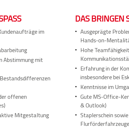
SPASS
DAS BRINGEN S
 Kundenaufträge im
Ausgeprägte Proble
Hands-on-Mentalit
abarbeitung
Hohe Teamfähigkeit
Kommunikationsstä
in Abstimmung mit
Erfahrung in der Ko
insbesondere bei Es
 Bestandsdifferenzen
Kenntnisse im Umg
der offenen
Gute MS-Office-Kenn
es)
& Outlook)
 aktive Mitgestaltung
Staplerschein sowi
Flurförderfahrzeug