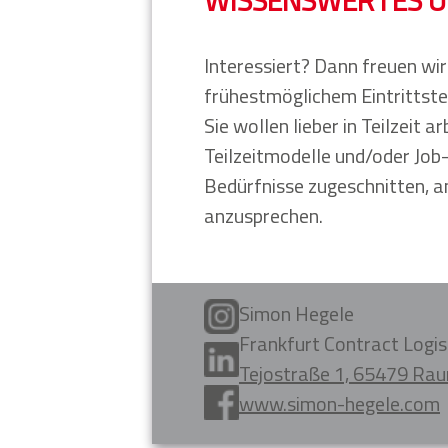
Interessiert? Dann freuen wi
frühestmöglichem Eintrittste
Sie wollen lieber in Teilzeit 
Teilzeitmodelle und/oder Job-
Bedürfnisse zugeschnitten, an
anzusprechen.
Simon Hegele
Frankfurt Contract Logi
Tejostraße 1, 65479 Ra
www.simon-hegele.com