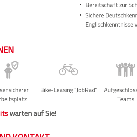
Bereitschaft zur Sch
Sichere Deutschkenn
Englischkenntnisse v
HNEN
isensicherer
Bike-Leasing "JobRad"
Aufgeschlos
rbeitsplatz
Teams
its
warten auf Sie!
ND KONTAKT