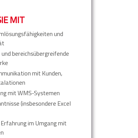
IE MIT
mlösungsfähigkeiten und
ät
 und bereichsübergreifende
rke
mmunikation mit Kunden,
kalationen
ang mit WMS-Systemen
tnisse (insbesondere Excel
e Erfahrung im Umgang mit
en