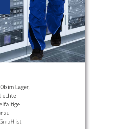
Ob im Lager,
d echte
elfältige
r zu
 GmbH ist