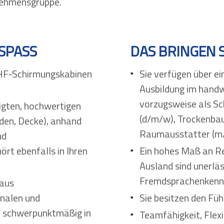
nehmensgruppe.
SPASS
DAS BRINGEN S
 HF-Schirmungskabinen
Sie verfügen über e
Ausbildung im handw
vorzugsweise als Sc
igten, hochwertigen
(d/m/w), Trockenba
den, Decke), anhand
Raumausstatter (m
nd
rt ebenfalls in Ihren
Ein hohes Maß an Re
Ausland sind unerläs
Fremdsprachenkennt
 aus
nalen und
Sie besitzen den Füh
- schwerpunktmäßig in
Teamfähigkeit, Flexi