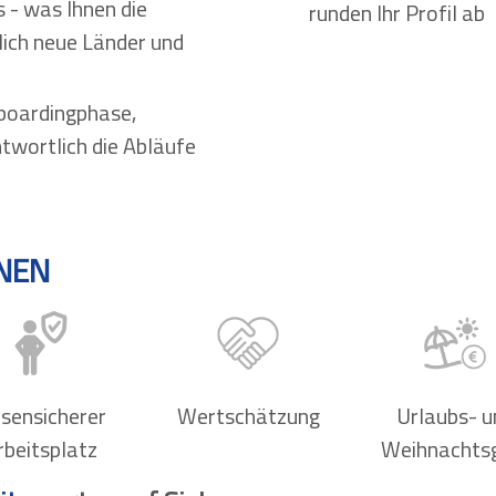
s - was Ihnen die
runden Ihr Profil ab
rlich neue Länder und
nboardingphase,
ntwortlich die Abläufe
HNEN
isensicherer
Wertschätzung
Urlaubs- u
rbeitsplatz
Weihnachts