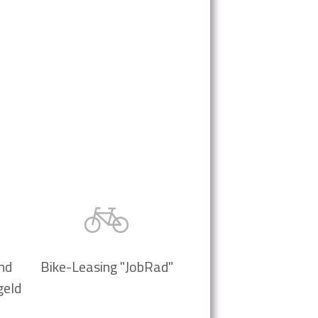
nd
Bike-Leasing "JobRad"
geld