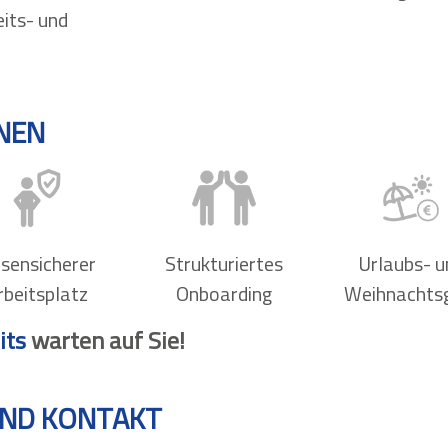
eits- und
HNEN
isensicherer
Strukturiertes
Urlaubs- u
rbeitsplatz
Onboarding
Weihnachts
its
warten auf Sie!
ND KONTAKT