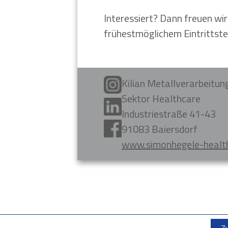
Interessiert? Dann freuen wi
frühestmöglichem Eintrittste
Kilian Metallverarbeitu
Sektor Healthcare
Industriestraße 41-43
91083 Baiersdorf
www.simonhegele-healt