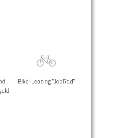
nd
Bike-Leasing "JobRad"
geld