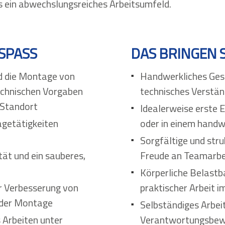
ns ein abwechslungsreiches Arbeitsumfeld.
SPASS
DAS BRINGEN S
 die Montage von
Handwerkliches Gesc
echnischen Vorgaben
technisches Verstän
 Standort
Idealerweise erste 
getätigkeiten
oder in einem handw
Sorgfältige und stru
ität und ein sauberes,
Freude an Teamarbe
Körperliche Belastb
ur Verbesserung von
praktischer Arbeit 
 der Montage
Selbständiges Arbei
Arbeiten unter
Verantwortungsbew