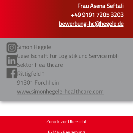
Frau Asena Seftali
+49 9191 7205 3203
bewerbung-hc@hegele.de
Simon Hegele
Gesellschaft für Logistik und Service mbH
Sektor Healthcare
Rittigfeld 1
91301 Forchheim
www.simonhegele-healthcare.com
Zurück zur Übersicht
E-Mail-Bewerbung