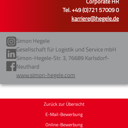
Corporate HR
Tel. +49 (0)721 57009 0
karriere@hegele.de
Simon Hegele
Gesellschaft für Logistik und Service mbH
Simon-Hegele-Str. 3, 76689 Karlsdorf-
Neuthard
www.simon-hegele.com
Zurück zur Übersicht
E-Mail-Bewerbung
Online-Bewerbung