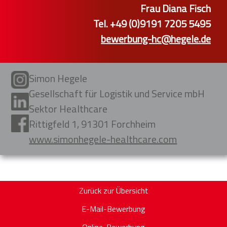
Frau Diana Fisch
Tel. +49 (0)9191 7205 5495
bewerbung-hc@hegele.de
Simon Hegele
Gesellschaft für Logistik und Service mbH
Sektor Healthcare
Rittigfeld 1, 91301 Forchheim
www.simonhegele-healthcare.com
Zurück zur Übersicht
E-Mail-Bewerbung