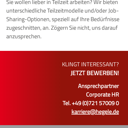
Sie wollen lieber in Teilzeit arbeiten? Wir bieten
unterschiedliche Teilzeitmodelle und/oder Job-
Sharing-Optionen, speziell auf Ihre Bedürfnisse
zugeschnitten, an. Zögern Sie nicht, uns darauf
anzusprechen.
KLINGT INTERESSANT?
JETZT BEWERBEN!
Ansprechpartner
Corporate HR
Tel. +49 (0)721 57009 0
karriere@hegele.de