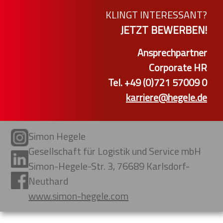
KLINGT INTERESSANT?
JETZT BEWERBEN!
Ansprechpartner
Corporate HR
Tel. +49 (0)721 57009 0
karriere@hegele.de
Simon Hegele
Gesellschaft für Logistik und Service mbH
Simon-Hegele-Str. 3, 76689 Karlsdorf-
Neuthard
www.simon-hegele.com